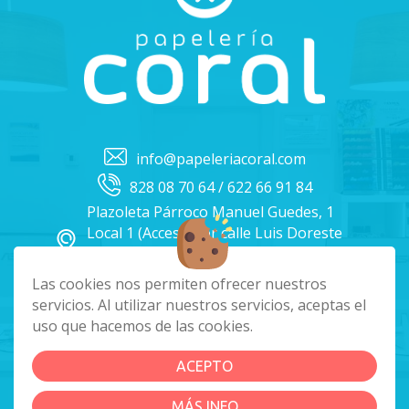
info@papeleriacoral.com
828 08 70 64 / 622 66 91 84
Plazoleta Párroco Manuel Guedes, 1
Local 1 (Acceso por calle Luis Doreste
Silva), 35004, Las Palmas de Gran
Canaria
Las cookies nos permiten ofrecer nuestros
Lunes a Viernes: 9:00 a 13:30, 16:30 a
servicios. Al utilizar nuestros servicios, aceptas el
20:00 Sábados: 10:00 a 14:00
uso que hacemos de las cookies.
Instagram
Facebook
ACEPTO
|
|
|
Política de cookies
Aviso Legal
Política de Privacidad
MÁS INFO