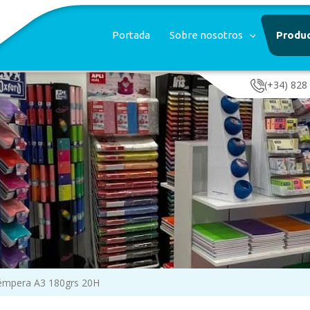
Portada
Sobre nosotros
Produ
(+34) 828
témpera A3 180grs 20H