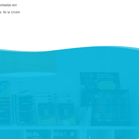
presadas son
a. Ni la Unión