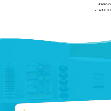
«Financiado
únicamente lo