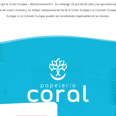
 por la Unión Europea – NextGenerationEU. Sin embargo, los puntos de vista y las opiniones ex
s del autor o autores y no reflejan necesariamente los de la Unión Europea o la Comisión Europe
Europea ni la Comisión Europea pueden ser consideradas responsables de las mismas»